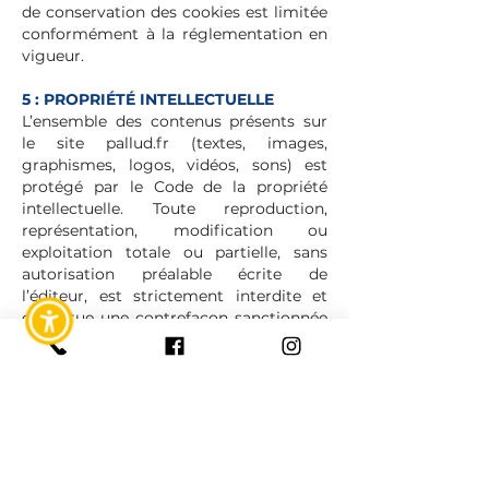
de conservation des cookies est limitée
conformément à la réglementation en
vigueur.
5 : PROPRIÉTÉ INTELLECTUELLE
L’ensemble des contenus présents sur
le site pallud.fr (textes, images,
graphismes, logos, vidéos, sons) est
protégé par le Code de la propriété
intellectuelle. Toute reproduction,
représentation, modification ou
exploitation totale ou partielle, sans
autorisation préalable écrite de
l’éditeur, est strictement interdite et
constitue une contrefaçon sanctionnée
par les articles L.335-2 et suivants du
Code de la propriété
intellectuelle.
Toute reproduction
autorisée devra obligatoirement
mentionner la source et l’auteur.
6 : RESPONSABILITÉ